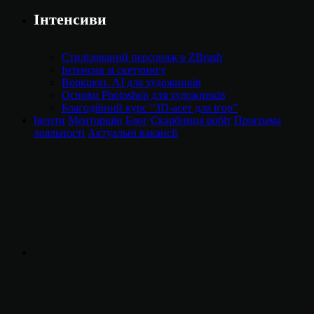
Інтенсиви
Стилізований персонаж в ZBrush
Інтенсив зі скетчингу
Воркшоп. AI для художників
Основи Photoshop для художників
Благодійний курс “3D-асет для ігор”
Івенти
Менторшіп
Блог
Скарбниця робіт
Програма
лояльності
Актуальні вакансії