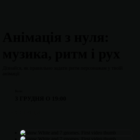
Анімація з нуля:
музика, ритм і рух
Дізнайся, як правильно задати ритм персонажам у твоїй
анімації
Коли:
3 ГРУДНЯ О 19:00
РЕЄСТРАЦІЯ