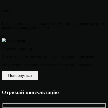
АБО
Перейти в
чат-бот
Продовжуючи, ти погоджуєшся з умовами договору-оферти та
політикою конфіденційності
×
Дякуємо за реєстрацію
Заходь на пошту, там знайдеш лист з подальшими діями.
І так, заглянь про всяк випадок у "Спам" та "Рекламу".
Повернутися
×
Отримай консультацію