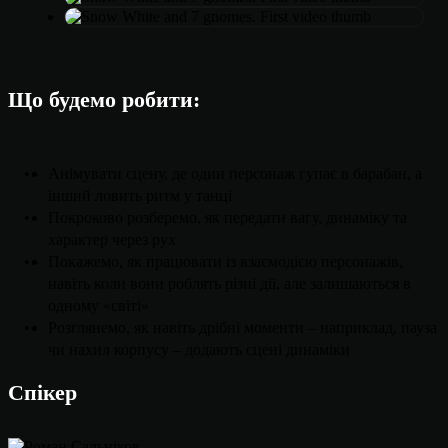
Що будемо робити:
Анімувати сцену, де один персонаж гупає в барабан, а
інший ловить ритм у танці
Покроково розберемо, як передати вагу, динаміку та
характер через рух
Покажемо, як працювати із взаємодією персонажів,
навіть коли вони роблять різні дії, але залишаються в
одному «світі»
Розглянемо, як навіть дрібні моменти – наприклад, пауза
чи нахил корпусу – додають сцені динаміки
Спікер