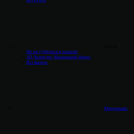
Всі курси
Івенти
Як не губитися в кольорі
3D Челендж: Маленький бізнес
Всі Івенти
Менторшіп