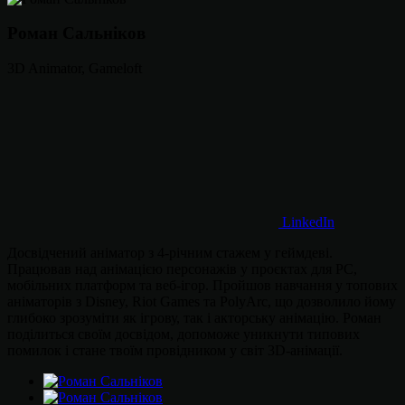
Роман Сальніков
3D Animator, Gameloft
LinkedIn
Досвідчений аніматор з 4-річним стажем у геймдеві.
Працював над анімацією персонажів у проєктах для PC,
мобільних платформ та веб-ігор. Пройшов навчання у топових
аніматорів з Disney, Riot Games та PolyArc, що дозволило йому
глибоко зрозуміти як ігрову, так і акторську анімацію. Роман
поділиться своїм досвідом, допоможе уникнути типових
помилок і стане твоїм провідником у світ 3D-анімації.