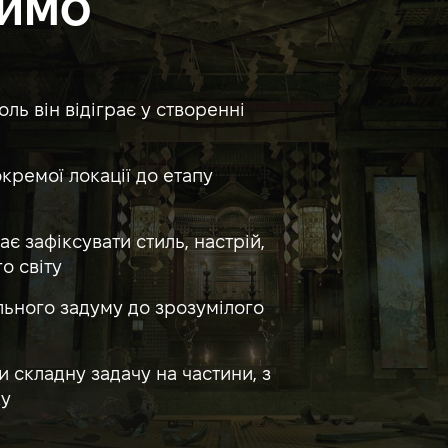
РИМО
ль він відіграє у створенні
кремої локації до етапу
ає зафіксувати стиль, настрій,
о світу
ального задуму до зрозумілого
 складну задачу на частини, з
ку