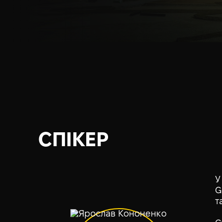
СПІКЕР
У
G
т