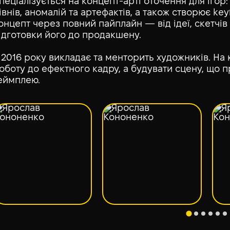
пеціалізується на концепт-арті оточення для ігор:
івнів, аномалій та артефактів, а також створює key
онцепт через повний пайплайн — від ідеї, скетчів 
ідготовки його до продакшену.
 2016 року викладає та менторить художників. На
оботу до ефектного кадру, а будувати сцену, що п
еймплею.