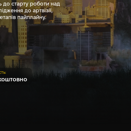
ь до старту роботи над
ідження до артвізії,
етапів пайплайну.
сть:
коштовно