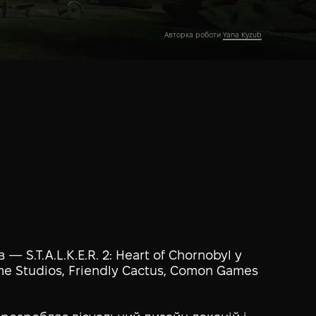
Авторка роботи
Yana Kyzub
 S.T.A.L.K.E.R. 2: Heart of Chornobyl у
e Studios, Friendly Cactus, Comon Games