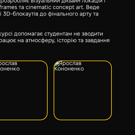
 розробляє візуальний дизайн локацій і
frames та cinematic concept art. Веде
і 3D-блокаутів до фінального арту та
 курсі допомагає студентам не зводити
рацює на атмосферу, історію та завдання