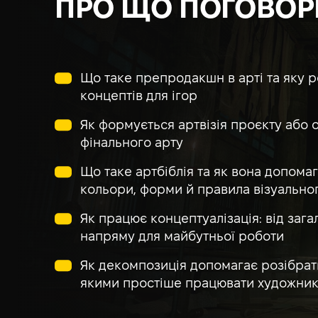
ПРО ЩО ПОГОВО
Що таке препродакшн в арті та яку ро
концептів для ігор
Як формується артвізія проєкту або о
фінального арту
Що таке артбіблія та як вона допомаг
кольори, форми й правила візуальног
Як працює концептуалізація: від заг
напряму для майбутньої роботи
Як декомпозиція допомагає розібрати
якими простіше працювати художни