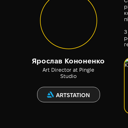
С
р
к
п
З
р
г
Ярослав Кононенко
Art Director at Pingle
Studio
ARTSTATION