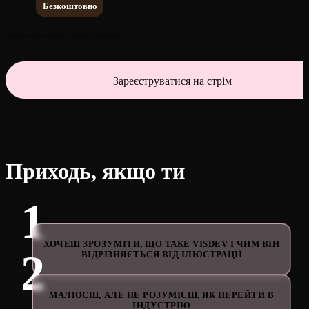
Безкоштовно
Авторка роботи спікерка Світлана Марущенко
Зареєструватися на стрім
Приходь, якщо ти
ХОЧЕШ ЗРОЗУМІТИ, ЩО ТАКЕ VISDEV І ЧИМ ВІН
ВІДРІЗНЯЄТЬСЯ ВІД ІЛЮСТРАЦІЇ
МАЛЮЄШ, АЛЕ НЕ РОЗУМІЄШ, ЯК ПЕРЕЙТИ В
ІНДУСТРІЮ