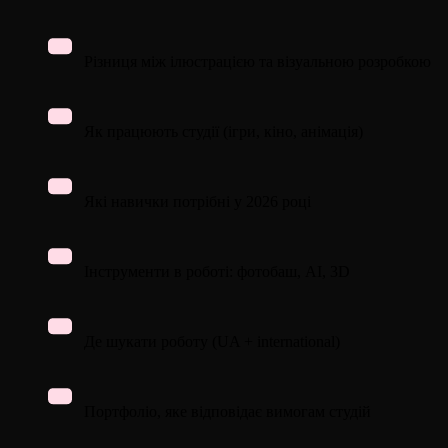
Різниця між ілюстрацією та візуальною розробкою
Як працюють студії (ігри, кіно, анімація)
Які навички потрібні у 2026 році
Інструменти в роботі: фотобаш, AI, 3D
Де шукати роботу (UA + international)
Портфоліо, яке відповідає вимогам студій