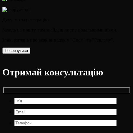
×
Дякуємо за реєстрацію
Заходь на пошту, там знайдеш лист з подальшими діями.
І так, заглянь про всяк випадок у "Спам" та "Рекламу".
Повернутися
×
Отримай консультацію