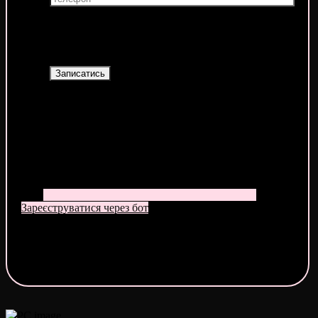
Або
Зареєструватися через бот
Продовжуючи, ти погоджуєшся з умовами договору-
оферти та політикою конфіденційності