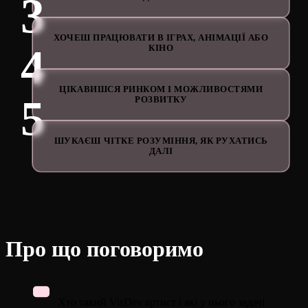
ХОЧЕШ ПРАЦЮВАТИ В ІГРАХ, АНІМАЦІЇ АБО
КІНО
ЦІКАВИШСЯ РИНКОМ І МОЖЛИВОСТЯМИ
РОЗВИТКУ
ШУКАЄШ ЧІТКЕ РОЗУМІННЯ, ЯК РУХАТИСЬ
ДАЛІ
Про що поговоримо
Хто такий VisDev артист і які у нього задачі