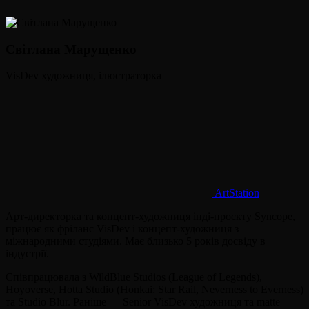
Світлана Марущенко
VisDev художниця, ілюстраторка
ArtStation
Арт-директорка та концепт-художниця інді-проєкту Syncope,
працює як фріланс VisDev і концепт-художниця з
міжнародними студіями. Має близько 5 років досвіду в
індустрії.
Співпрацювала з WildBlue Studios (League of Legends),
Hoyoverse, Hotta Studio (Honkai: Star Rail, Neverness to Everness)
та Studio Blur. Раніше — Senior VisDev художниця та matte