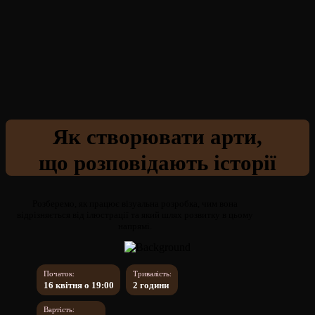
Як створювати арти,
що розповідають історії
Розберемо, як працює візуальна розробка, чим вона
відрізняється від ілюстрації та який шлях розвитку в цьому
напрямі.
Початок:
Тривалість:
16 квітня о 19:00
2 години
Вартiсть: