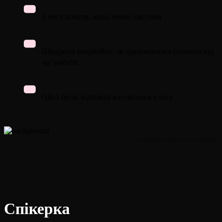
З чого почати, якщо немає системи
Швидкий оверпейнт: як приймаються рішення під
час роботи
Q&A сесія: відповіді на питання з чату
Авторка роботи спікерка Світлана Марущенко
Спікерка