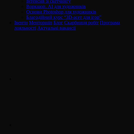
Інтенсив зі скетчингу
Воркшоп. AI для художників
Основи Photoshop для художників
Благодійний курс “3D-асет для ігор”
Івенти
Менторшіп
Блог
Скарбниця робіт
Програма
лояльності
Актуальні вакансії