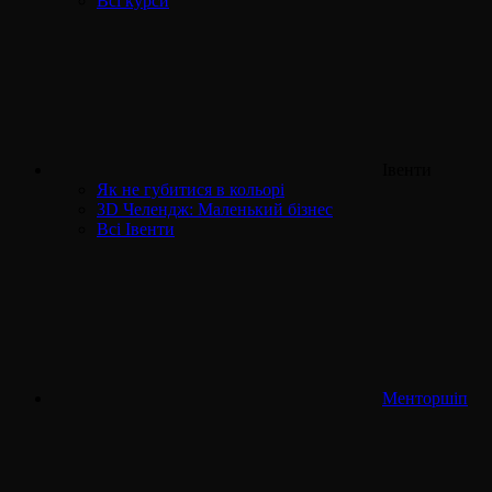
Всі курси
Івенти
Як не губитися в кольорі
3D Челендж: Маленький бізнес
Всі Івенти
Менторшіп