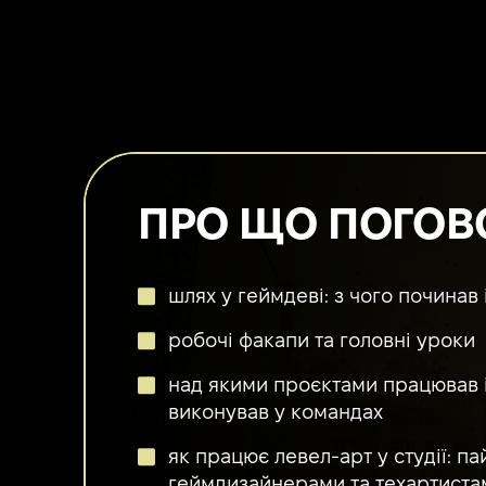
ПРО ЩО ПОГОВ
шлях у геймдеві: з чого починав
робочі факапи та головні уроки
над якими проєктами працював і
виконував у командах
як працює левел-арт у студії: па
геймдизайнерами та техартиста