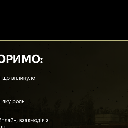
ОРИМО:
 і що вплинуло
 яку роль
йплайн, взаємодія з
ми