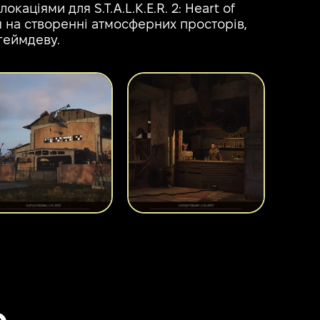
аціями для S.T.A.L.K.E.R. 2: Heart of
ся на створенні атмосферних просторів,
геймдеву.