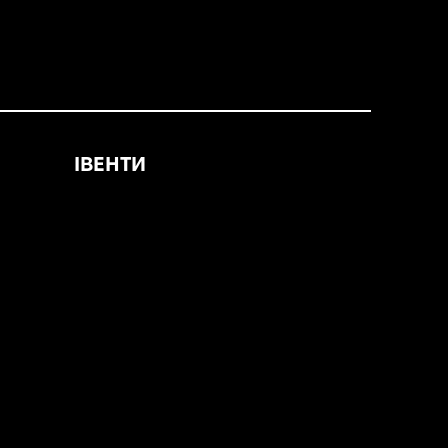
ІВЕНТИ
sh
МЕНТОРШІП
БЛОГ
иків
СКАРБНИЦЯ РОБІТ
ігор”
ПРОГРАМА ЛОЯЛЬНОСТІ
АКТУАЛЬНІ ВАКАНСІЇ