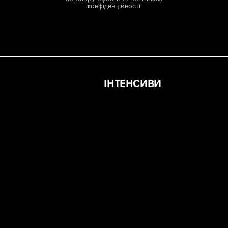
конфіденційності
ІНТЕНСИВИ
t
Стилізований персонаж в ZBru
ender
Інтенсив зі скетчингу
Воркшоп. AI для художників
n Basics
Основи Photoshop для художн
st
Благодійний курс “3D-асет для 
esign
sics
oncept Design