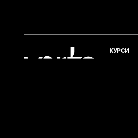
КУРСИ
2D Game Ar
3D Start. Bl
3D Artist
3D Animatio
Weapon Arti
Character D
2D Artist. Ba
Creature C