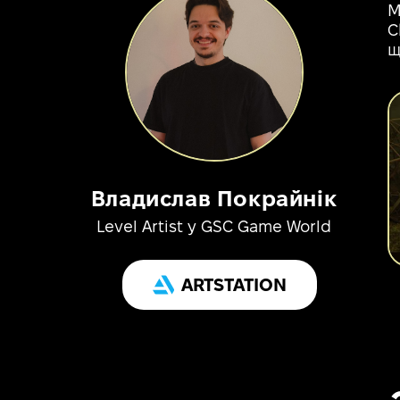
М
C
щ
Владислав Покрайнік
Level Artist у GSC Game World
ARTSTATION