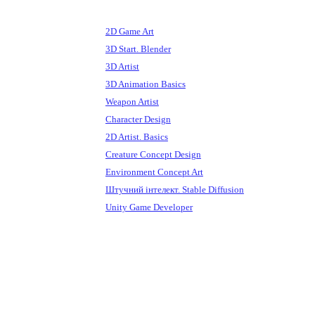
КУРСИ
ІНТ
2D Game Art
3D Start. Blender
3D Artist
3D Animation Basics
Weapon Artist
Character Design
2D Artist. Basics
Creature Concept Design
Environment Concept Art
Штучний інтелект. Stable Diffusion
Unity Game Developer
ІВЕНТИ
МЕНТОРШІП
БЛОГ
СКАРБНИЦЯ РОБІТ