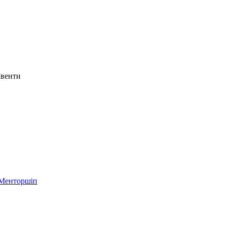
Івенти
Менторшіп