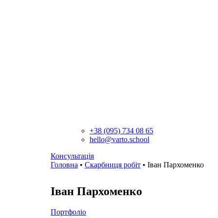
+38 (095) 734 08 65
hello@varto.school
Консультація
Головна
•
Скарбниця робіт
•
Іван Пархоменко
Іван Пархоменко
Портфоліо